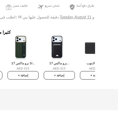
طرق دفع آمنة
شحن سريع
تغليف مميز
و
Tuesday, August 11
للحصول عليها بين
5 ساعة التالية٪ M دقيقة
اطلب في
كثيرا م
حافظة لابتوب
17 برو ماكس...
17 برو ماكس Si...
AED 315
AED 315
AED 750
+ إضافة
+ إضافة
+ إضافة