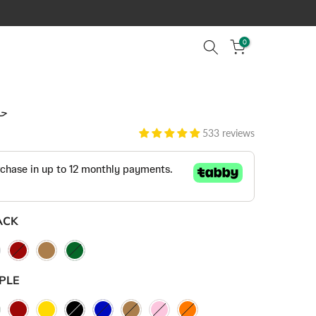
0
حا
533 reviews
ACK
PLE