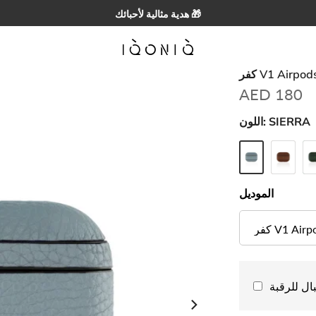
⭐⭐⭐⭐⭐ 4.8/5 | يثق بها أكثر من 20,000 عميل
 V1 Airpods 3
AED 180
SIERRA
اللون:
الموديل
ال للرقبة