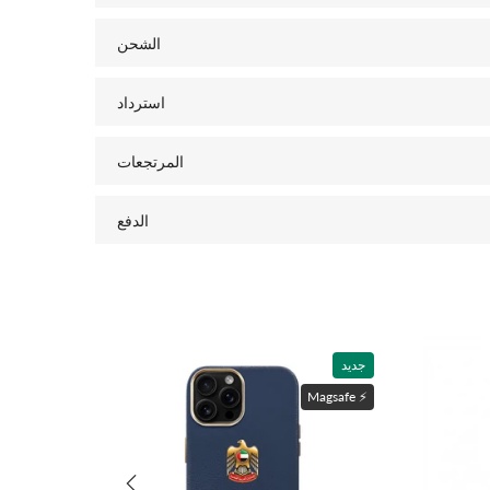
الشحن
استرداد
المرتجعات
الدفع
جديد
ماغسيف ⚡️
Magsafe ⚡️