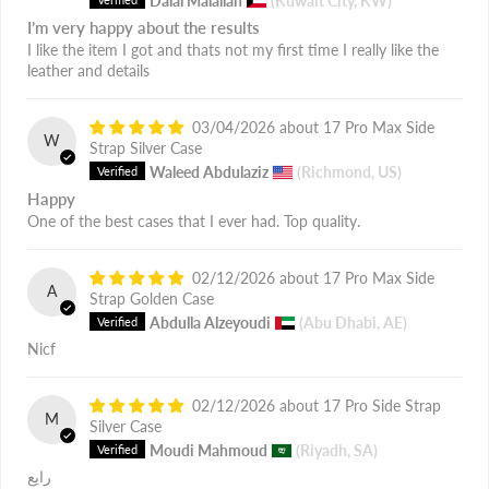
Dalal Malallah
(Kuwait City, KW)
I’m very happy about the results
I like the item I got and thats not my first time I really like the
leather and details
03/04/2026
17 Pro Max Side
W
Strap Silver Case
Waleed Abdulaziz
(Richmond, US)
Happy
One of the best cases that I ever had. Top quality.
02/12/2026
17 Pro Max Side
A
Strap Golden Case
Abdulla Alzeyoudi
(Abu Dhabi, AE)
Nicf
02/12/2026
17 Pro Side Strap
M
Silver Case
Moudi Mahmoud
(Riyadh, SA)
رايع