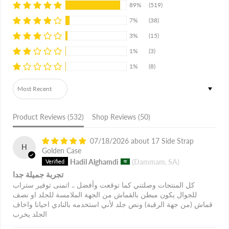
89%
(519)
7%
(38)
3%
(15)
1%
(3)
1%
(8)
Sort by
Product Reviews (
532
)
Shop Reviews (
50
)
07/18/2026
17 Side Strap
H
Golden Case
Hadil Alghamdi
(Dammam, SA)
تجربة جميلة جدا
كل المنتجات وصلتني كما توقعت وأفضل .. اتمنى توفير ستراب
للجوال يكون مبطن بالقماش من الجهة الملامسة للجلد او نصف
قماش (من جهة الرقبة) ونص جلد لأني استخدمه بالنادي احيانا واخاف
الجلد يخرب