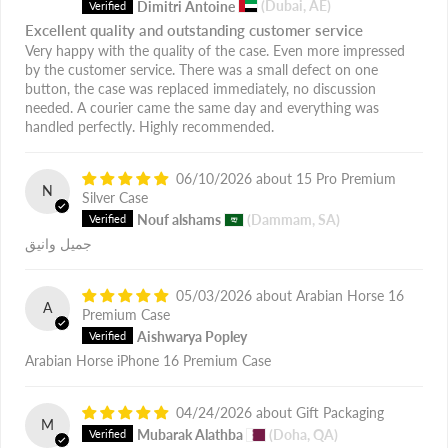
Dimitri Antoine
(Dubai, AE)
Excellent quality and outstanding customer service
Very happy with the quality of the case. Even more impressed
by the customer service. There was a small defect on one
button, the case was replaced immediately, no discussion
needed. A courier came the same day and everything was
handled perfectly. Highly recommended.
06/10/2026
15 Pro Premium
N
Silver Case
Nouf alshams
(Dammam, SA)
جميل وانيق
05/03/2026
Arabian Horse 16
A
Premium Case
Aishwarya Popley
Arabian Horse iPhone 16 Premium Case
04/24/2026
Gift Packaging
M
Mubarak Alathba
(Doha, QA)