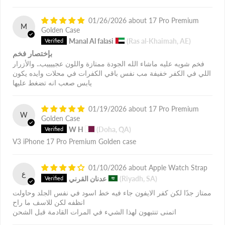
01/26/2026
17 Pro Premium
M
Golden Case
Manal Al falasi
(Ras al-Khaimah, AE)
بإختصار فخم
فخم شويه عليه ماشاء الله الجودة ممتازة واللون عجييييب.. والأزرار
اللي في الكفر خفيفة مب نفس باقي الكفرات في محلات وايده يكون
يابس صعب انه تضغط عليها
01/19/2026
17 Pro Premium
W
Golden Case
W H
(Doha, QA)
V3 iPhone 17 Pro Premium Golden case
01/10/2026
Apple Watch Strap
ع
(Riyadh, SA)
عدنان القرني
ممتاز جدًا لكن كفر الايفون جاء فيه خط اسود في نفس الجلد وحاولت
انظفه لكن للاسف ما راح
اتمنى تنتبهون لهذا الشيء في المرات القادمة قبل الشحن