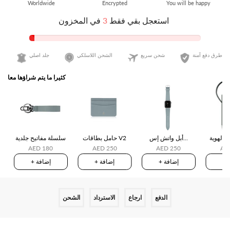
استعجل بقي فقط
3
في المخزون
طرق دفع آمنة
شحن سريع
الشحن اللاسلكي
جلد اصلي
كثيرا ما يتم شراؤها معا
 الهوية
أبل واتش إس...
حامل بطاقات V2
سلسلة مفاتيح جلدية
AED 180
AED 250
AED 250
AE
ة
+ إضافة
+ إضافة
+ إضافة
الدفع
ارجاع
الاسترداد
الشحن