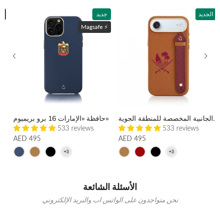
الجديد
جديد
ماغسي
Magsafe ⚡️
حقيبة «قطر 17» ذات الأشرطة الجانبية المخصصة للمنطقة الجوية
حافظة «الإمارات 16 برو بريميوم»
حافظة "أبو ظبي 17 برو بري
533 reviews
533 reviews
AED 495
AED 495
الأسئلة الشائعة
نحن متواجدون على الواتس اب والبريد الإلكتروني