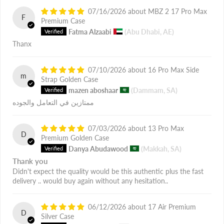
07/16/2026
MBZ 2 17 Pro Max
F
Premium Case
Fatma Alzaabi
(Abu Dhabi, AE)
Thanx
07/10/2026
16 Pro Max Side
m
Strap Golden Case
mazen aboshaar
(Dammam, SA)
ممتازين في التعامل والجوده
07/03/2026
13 Pro Max
D
Premium Golden Case
Danya Abudawood
(Makkah, SA)
Thank you
Didn't expect the quality would be this authentic plus the fast
delivery .. would buy again without any hesitation..
06/12/2026
17 Air Premium
D
Silver Case