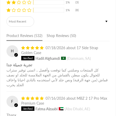
1%
(3)
1%
(8)
Sort by
Product Reviews (
532
)
Shop Reviews (
50
)
07/18/2026
17 Side Strap
H
Golden Case
Hadil Alghamdi
(Dammam, SA)
تجربة جميلة جدا
كل المنتجات وصلتني كما توقعت وأفضل .. اتمنى توفير ستراب
للجوال يكون مبطن بالقماش من الجهة الملامسة للجلد او نصف
قماش (من جهة الرقبة) ونص جلد لأني استخدمه بالنادي احيانا واخاف
الجلد يخرب
07/16/2026
MBZ 2 17 Pro Max
F
Premium Case
Fatma Alzaabi
(Abu Dhabi, AE)
Thanx