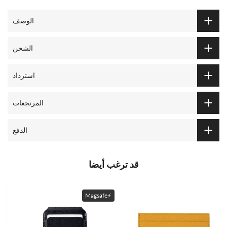
الوصف
الشحن
استرداد
المرتجعات
الدفع
قد ترغب أيضا
Magsafe⚡