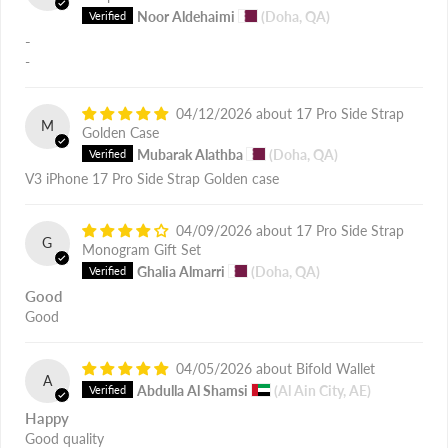
Noor Aldehaimi
(Doha, QA)
-
-
04/12/2026
17 Pro Side Strap
M
Golden Case
Mubarak Alathba
(Doha, QA)
V3 iPhone 17 Pro Side Strap Golden case
04/09/2026
17 Pro Side Strap
G
Monogram Gift Set
Ghalia Almarri
(Doha, QA)
Good
Good
04/05/2026
Bifold Wallet
A
Abdulla Al Shamsi
(Al Ain City, AE)
Happy
Good quality