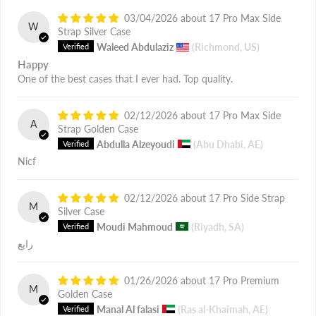
03/04/2026
17 Pro Max Side
W
Strap Silver Case
Waleed Abdulaziz
(Richmond, US)
Happy
One of the best cases that I ever had. Top quality.
02/12/2026
17 Pro Max Side
A
Strap Golden Case
Abdulla Alzeyoudi
(Abu Dhabi, AE)
Nicf
02/12/2026
17 Pro Side Strap
M
Silver Case
Moudi Mahmoud
(Riyadh, SA)
رايع
01/26/2026
17 Pro Premium
M
Golden Case
Manal Al falasi
(Ras al-Khaimah, AE)