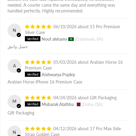
needed. A courier came the same day and everything was
handled perfectly. Highly recommended.
06/10/2026
15 Pro Premium
N
Silver Case
Nouf alshams
(Dammam, SA)
جميل وانيق
05/03/2026
Arabian Horse 16
A
Premium Case
Aishwarya Popley
Arabian Horse iPhone 16 Premium Case
04/24/2026
Gift Packaging
M
Mubarak Alathba
(Doha, QA)
Gift Packaging
04/12/2026
17 Pro Max Side
N
Strap Golden Case