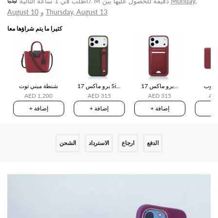
Monday,
للحصول عليها بين
1 ساعة التالية٪ M دقيقة
اطلب في
Thursday, August 13
و
August 10
كثيرا ما يتم شراؤها معا
ابتوب
17 برو ماكس...
17 برو ماكس Si...
شنطة ميني توت
AED 1,200
AED 315
AED 315
AE
ة
+ إضافة
+ إضافة
+ إضافة
الدفع
ارجاع
الاسترداد
الشحن