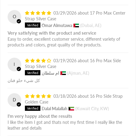
03/29/2026
17 Pro Max Center
O
Strap Silver Case
Omar Almutawa
(Dubai, AE)
Very satisfying with the product and service
Easy to order, excellent customer service, different variety of
products and colors, great quality of the products.
03/19/2026
16 Pro Max Side
ا
Strap Silver Case
(Ajman, AE)
ام سلطان
كل شيء حلو فنان
03/18/2026
16 Pro Side Strap
D
Golden Case
Dalal Malallah
(Kuwait City, KW)
I’m very happy about the results
I like the item I got and thats not my first time I really like the
leather and details