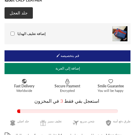
CALF LEATHER
الخامة:
جلد العجل
إضافة تغليف الهدايا
🖌 قم بتخصيصه
إضافة إلى العربة
استعجل بقي فقط
3
في المخزون
طرق دفع آمنة
شحن سريع
تغليف مميز
جلد اصلي