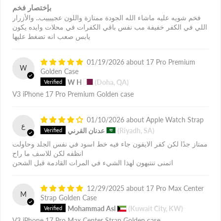
بإختصار فخم
فخم شويه عليه ماشاء الله الجودة ممتازة واللون عجييييب.. والأزرار
اللي في الكفر خفيفة مب نفس باقي الكفرات في محلات وايده يكون
يابس صعب انه تضغط عليها
01/19/2026
17 Pro Premium
W
Golden Case
W H
(Doha, QA)
V3 iPhone 17 Pro Premium Golden case
01/10/2026
Apple Watch Strap
ع
(Riyadh, SA)
عدنان القرني
ممتاز جدًا لكن كفر الايفون جاء فيه خط اسود في نفس الجلد وحاولت
انظفه لكن للاسف ما راح
اتمنى تنتبهون لهذا الشيء في المرات القادمة قبل الشحن
12/29/2025
17 Pro Max Center
M
Strap Golden Case
Mohammad Asl
(Kuwait City, KW)
V3 iPhone 17 Pro Max Center Strap Golden case