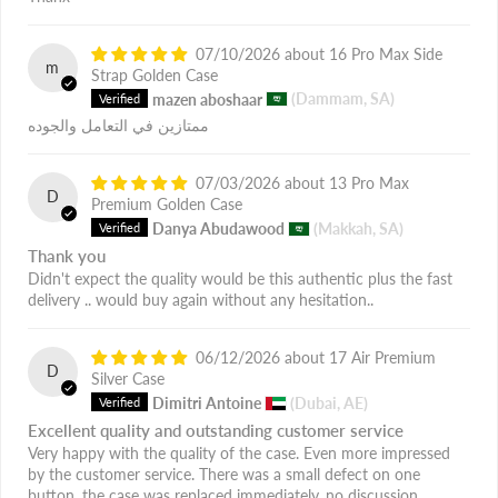
07/10/2026
16 Pro Max Side
m
Strap Golden Case
mazen aboshaar
(Dammam, SA)
ممتازين في التعامل والجوده
07/03/2026
13 Pro Max
D
Premium Golden Case
Danya Abudawood
(Makkah, SA)
Thank you
Didn't expect the quality would be this authentic plus the fast
delivery .. would buy again without any hesitation..
06/12/2026
17 Air Premium
D
Silver Case
Dimitri Antoine
(Dubai, AE)
Excellent quality and outstanding customer service
Very happy with the quality of the case. Even more impressed
by the customer service. There was a small defect on one
button, the case was replaced immediately, no discussion