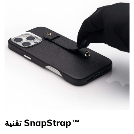
تقنية SnapStrap™