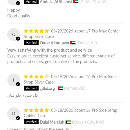
Abdulla Al Shamsi
(Al Ain City, AE)
Happy
Good quality
03/29/2026
17 Pro Max Center
O
Strap Silver Case
Omar Almutawa
(Dubai, AE)
Very satisfying with the product and service
Easy to order, excellent customer service, different variety of
products and colors, great quality of the products.
03/19/2026
16 Pro Max Side
ا
Strap Silver Case
(Ajman, AE)
ام سلطان
كل شيء حلو فنان
03/18/2026
16 Pro Side Strap
D
Golden Case
Dalal Malallah
(Kuwait City, KW)
I’m very happy about the results