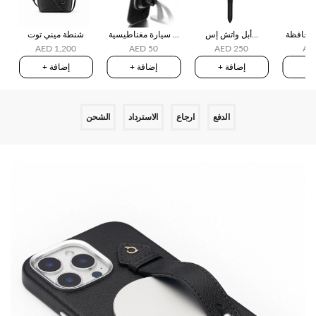
V2
أبل واتش إس...
سيارة مغناطيسية ...
شنطة ميني توت
AED 1,200
AED 50
AED 250
AE
ة
+ إضافة
+ إضافة
+ إضافة
الدفع
ارجاع
الاسترداد
الشحن