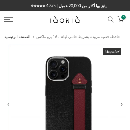
التخطي
⭐⭐⭐⭐⭐ 4.8/5 | يثق بها أكثر من 20,000 عميل
إلى
المحتوى
0
حافظة فضية مزودة بشريط جانبي لهاتف 16 برو ماكس
الصفحة الرئيسية
Magsafe⚡