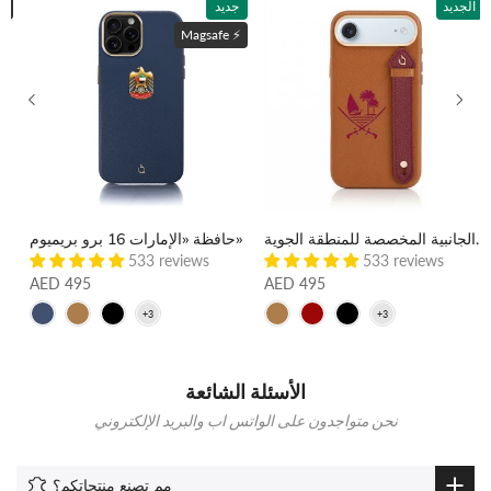
الجديد
جديد
ماغسي
Magsafe ⚡️
حقيبة «قطر 17» ذات الأشرطة الجانبية المخصصة للمنطقة الجوية
حافظة «الإمارات 16 برو بريميوم»
حافظة "أبو ظبي 17 برو بري
533 reviews
533 reviews
AED 495
AED 495
الأسئلة الشائعة
نحن متواجدون على الواتس اب والبريد الإلكتروني
مم تصنع منتجاتكم؟