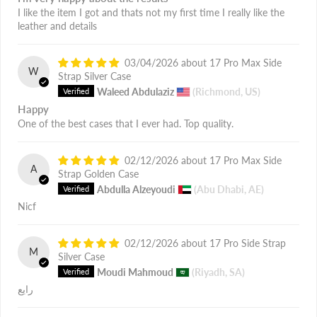
I like the item I got and thats not my first time I really like the
leather and details
03/04/2026
17 Pro Max Side
W
Strap Silver Case
Waleed Abdulaziz
(Richmond, US)
Happy
One of the best cases that I ever had. Top quality.
02/12/2026
17 Pro Max Side
A
Strap Golden Case
Abdulla Alzeyoudi
(Abu Dhabi, AE)
Nicf
02/12/2026
17 Pro Side Strap
M
Silver Case
Moudi Mahmoud
(Riyadh, SA)
رايع