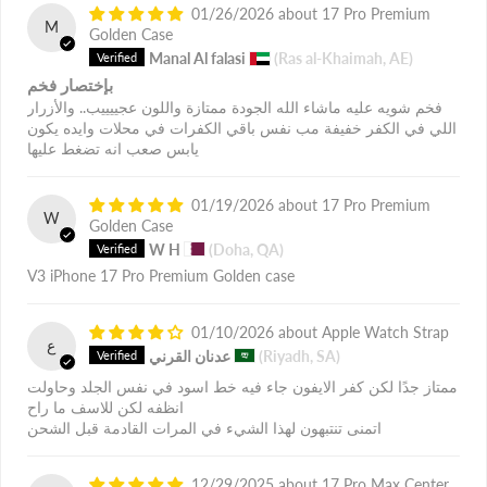
01/26/2026
17 Pro Premium
M
Golden Case
Manal Al falasi
(Ras al-Khaimah, AE)
بإختصار فخم
فخم شويه عليه ماشاء الله الجودة ممتازة واللون عجييييب.. والأزرار
اللي في الكفر خفيفة مب نفس باقي الكفرات في محلات وايده يكون
يابس صعب انه تضغط عليها
01/19/2026
17 Pro Premium
W
Golden Case
W H
(Doha, QA)
V3 iPhone 17 Pro Premium Golden case
01/10/2026
Apple Watch Strap
ع
(Riyadh, SA)
عدنان القرني
ممتاز جدًا لكن كفر الايفون جاء فيه خط اسود في نفس الجلد وحاولت
انظفه لكن للاسف ما راح
اتمنى تنتبهون لهذا الشيء في المرات القادمة قبل الشحن
12/29/2025
17 Pro Max Center