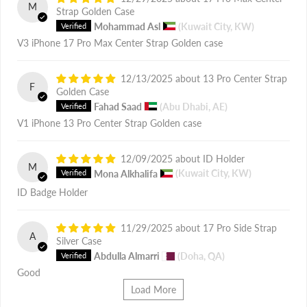
M
Strap Golden Case
Mohammad Asl
(Kuwait City, KW)
V3 iPhone 17 Pro Max Center Strap Golden case
12/13/2025
13 Pro Center Strap
F
Golden Case
Fahad Saad
(Abu Dhabi, AE)
V1 iPhone 13 Pro Center Strap Golden case
12/09/2025
ID Holder
M
Mona Alkhalifa
(Kuwait City, KW)
ID Badge Holder
11/29/2025
17 Pro Side Strap
A
Silver Case
Abdulla Almarri
(Doha, QA)
Good
Load More