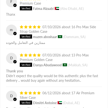
F
Premium Case
Fatma Alzaabi
(Abu Dhabi, AE)
Thanx
07/10/2026
16 Pro Max Side
m
Strap Golden Case
mazen aboshaar
(Dammam, SA)
ممتازين في التعامل والجوده
07/03/2026
13 Pro Max
D
Premium Golden Case
Danya Abudawood
(Makkah, SA)
Thank you
Didn't expect the quality would be this authentic plus the fast
delivery .. would buy again without any hesitation..
06/12/2026
17 Air Premium
D
Silver Case
Dimitri Antoine
(Dubai, AE)