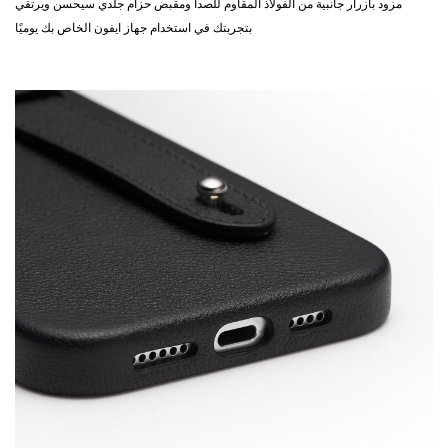
مزود بأزرار جانبية من الفولاذ المقاوم للصدأ ومقبض حزام جلدي سيحسن ويرتقي
بتجربتك في استخدام جهاز ايفون الخاص بك يوميًا