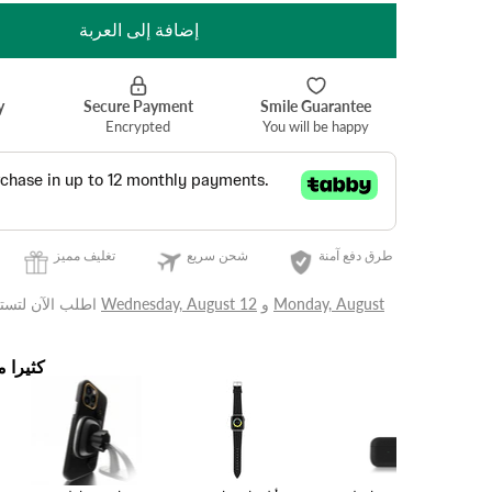
إضافة إلى العربة
طرق دفع آمنة
شحن سريع
تغليف مميز
Monday, August
و
Wednesday, August 12
اطلب الآن لتستلمه في غضون
كثيرا م