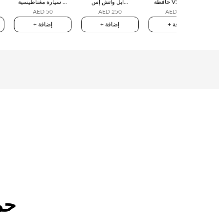
حافظة V2 Airpods
أبل واتش إس...
سيارة مغناطيسية ...
AED 50
AED 250
AED 220
+ إضافة
+ إضافة
+ إضافة
حم