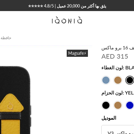
⭐⭐⭐⭐⭐ 4.8/5 | يثق بها أكثر من 20,000 عميل
حافظة فضي
اكس
Magsafe⚡
AED 315
BL
لون الغطاء:
YE
لون الحزام:
الموديل