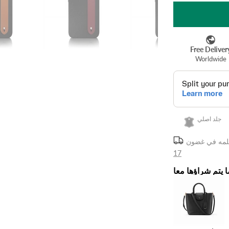
جلد اصلي
17
ا يتم شراؤها معا