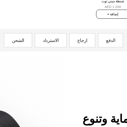
شنطة ميني توت
AED 1,200
+ إضافة
الدفع
ارجاع
الاسترداد
الشحن
اية وتنوع