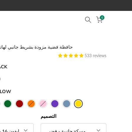
0
حافظة فضية مزودة بشريط جانبي لهاتف 16 برو م
533 reviews
ACK
LLOW
التصميم