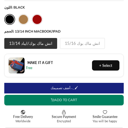
BLACK
اللون:
13/14 INCH MACBOOK/IPAD
الحجم:
15/16 انش ماك بوك
13/14 انش ماك بوك/ايباد
MAKE IT A GIFT
أضف تصميمك𓂃🖌
ADD TO CART