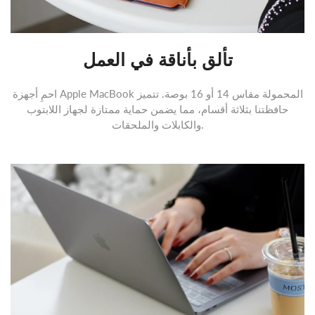
تألق بأناقة في العمل
احمِ أجهزة Apple MacBook المحمولة مقاس 14 أو 16 بوصة. تتميز
حافظتنا بثلاثة أقسام، مما يضمن حماية ممتازة لجهاز اللابتوب
والكابلات والملحقات.