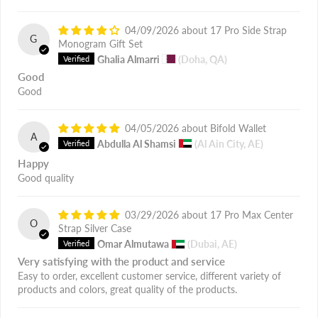
04/09/2026
17 Pro Side Strap
G
Monogram Gift Set
Ghalia Almarri
(Doha, QA)
Good
Good
04/05/2026
Bifold Wallet
A
Abdulla Al Shamsi
(Al Ain City, AE)
Happy
Good quality
03/29/2026
17 Pro Max Center
O
Strap Silver Case
Omar Almutawa
(Dubai, AE)
Very satisfying with the product and service
Easy to order, excellent customer service, different variety of
products and colors, great quality of the products.