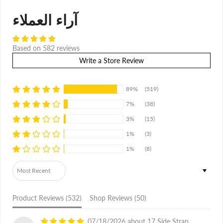
آراء العملاء
Based on 582 reviews
Write a Store Review
89%
(519)
7%
(38)
3%
(15)
1%
(3)
1%
(8)
Sort by
Product Reviews (
532
)
Shop Reviews (
50
)
07/18/2026
17 Side Strap