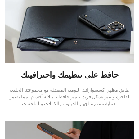
حافظ على تنظيمك واحترافيتك
طابق مظهر إكسسواراتك اليومية المفضلة مع مجموعتنا الجلدية
الفاخرة وتميز بشكل فريد. تتميز حافظتنا بثلاثة أقسام، مما يضمن
حماية ممتازة لجهاز اللابتوب والكابلات والملحقات.