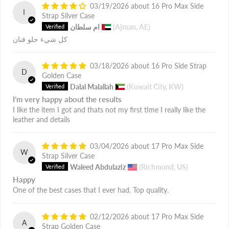
03/19/2026
16 Pro Max Side
ا
Strap Silver Case
(Ajman, AE)
ام سلطان
كل شيء حلو فنان
03/18/2026
16 Pro Side Strap
D
Golden Case
Dalal Malallah
(Kuwait City, KW)
I’m very happy about the results
I like the item I got and thats not my first time I really like the
leather and details
03/04/2026
17 Pro Max Side
W
Strap Silver Case
Waleed Abdulaziz
(Richmond, US)
Happy
One of the best cases that I ever had. Top quality.
02/12/2026
17 Pro Max Side
A
Strap Golden Case