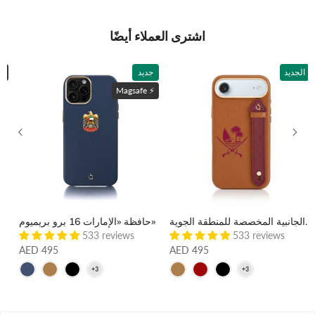
اشترى العملاء أيضًا
الجديد
جديد
ماغسي
Magsafe ⚡️
حقيبة «قطر 17» ذات الأشرطة الجانبية المخصصة للمنطقة الجوية
حافظة «الإمارات 16 برو بريميوم»
حافظة "أبو ظبي 17 برو بري
533 reviews
533 reviews
AED 495
AED 495