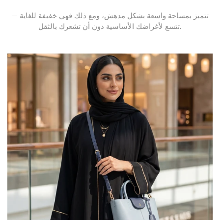
تتميز بمساحة واسعة بشكل مدهش، ومع ذلك فهي خفيفة للغاية —
تتسع لأغراضك الأساسية دون أن تشعرك بالثقل.