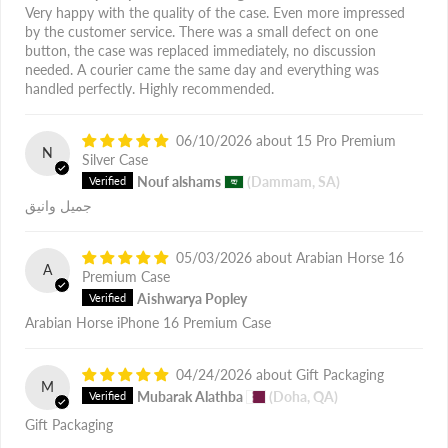
Very happy with the quality of the case. Even more impressed
by the customer service. There was a small defect on one
button, the case was replaced immediately, no discussion
needed. A courier came the same day and everything was
handled perfectly. Highly recommended.
06/10/2026
15 Pro Premium
N
Silver Case
Nouf alshams
(Dammam, SA)
جميل وانيق
05/03/2026
Arabian Horse 16
A
Premium Case
Aishwarya Popley
Arabian Horse iPhone 16 Premium Case
04/24/2026
Gift Packaging
M
Mubarak Alathba
(Doha, QA)
Gift Packaging