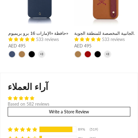
حقيبة «قطر 17» ذات الأشرطة الجانبية المخصصة للمنطقة الجوية
حافظة «الإمارات 16 برو بريميوم»
حافظة "أبو ظبي 17 برو بري
533 reviews
533 reviews
AED 495
AED 495
آراء العملاء
Based on 582 reviews
Write a Store Review
89%
(519)