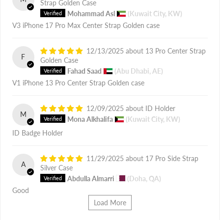
Strap Golden Case
Mohammad Asl
(Kuwait City, KW)
V3 iPhone 17 Pro Max Center Strap Golden case
12/13/2025
13 Pro Center Strap
F
Golden Case
Fahad Saad
(Abu Dhabi, AE)
V1 iPhone 13 Pro Center Strap Golden case
12/09/2025
ID Holder
M
Mona Alkhalifa
(Kuwait City, KW)
ID Badge Holder
11/29/2025
17 Pro Side Strap
A
Silver Case
Abdulla Almarri
(Doha, QA)
Good
Load More