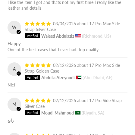
I like the item I got and thats not my first time I really like the
leather and details
03/04/2026
17 Pro Max Side
W
Strap Silver Case
Waleed Abdulaziz
(Richmond, US)
Happy
One of the best cases that I ever had. Top quality.
02/12/2026
17 Pro Max Side
A
Strap Golden Case
Abdulla Alzeyoudi
(Abu Dhabi, AE)
Nicf
02/12/2026
17 Pro Side Strap
M
Silver Case
Moudi Mahmoud
(Riyadh, SA)
رايع