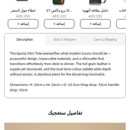
حامل بطاقة الهوية
17 برو ماكس Si...
غطاء جواز السفر
AED 350
AED 315
AED 350
AE
ة
+ إضافة
+ إضافة
+ إضافة
تفاصيل ستعجبك