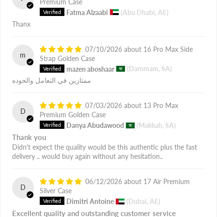
Premium Case
Fatma Alzaabi
(Abu Dhabi, AE)
Thanx
07/10/2026
16 Pro Max Side
m
Strap Golden Case
mazen aboshaar
(Dammam, SA)
ممتازين في التعامل والجوده
07/03/2026
13 Pro Max
D
Premium Golden Case
Danya Abudawood
(Makkah, SA)
Thank you
Didn't expect the quality would be this authentic plus the fast
delivery .. would buy again without any hesitation..
06/12/2026
17 Air Premium
D
Silver Case
Dimitri Antoine
(Dubai, AE)
Excellent quality and outstanding customer service