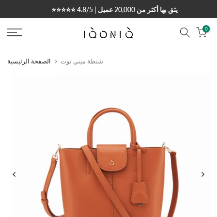
التخطي
🌍
توصيل إلى جميع أنحاء العالم 🇦🇪🇸🇦🇰🇼🇶🇦
إلى
المحتوى
0
شنطة ميني توت
الصفحة الرئيسية