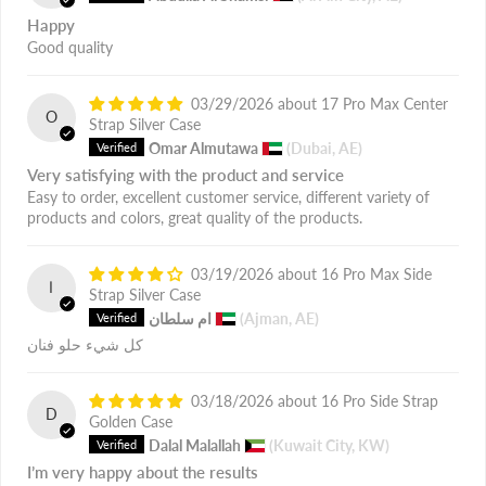
Happy
Good quality
03/29/2026
17 Pro Max Center
O
Strap Silver Case
Omar Almutawa
(Dubai, AE)
Very satisfying with the product and service
Easy to order, excellent customer service, different variety of
products and colors, great quality of the products.
03/19/2026
16 Pro Max Side
ا
Strap Silver Case
(Ajman, AE)
ام سلطان
كل شيء حلو فنان
03/18/2026
16 Pro Side Strap
D
Golden Case
Dalal Malallah
(Kuwait City, KW)
I’m very happy about the results