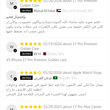
01/26/2026
17 Pro Premium
M
Golden Case
Manal Al falasi
(Ras al-Khaimah, AE)
بإختصار فخم
فخم شويه عليه ماشاء الله الجودة ممتازة واللون عجييييب.. والأزرار
اللي في الكفر خفيفة مب نفس باقي الكفرات في محلات وايده يكون
يابس صعب انه تضغط عليها
01/19/2026
17 Pro Premium
W
Golden Case
W H
(Doha, QA)
V3 iPhone 17 Pro Premium Golden case
01/10/2026
Apple Watch Strap
ع
(Riyadh, SA)
عدنان القرني
ممتاز جدًا لكن كفر الايفون جاء فيه خط اسود في نفس الجلد وحاولت
انظفه لكن للاسف ما راح
اتمنى تنتبهون لهذا الشيء في المرات القادمة قبل الشحن
12/29/2025
17 Pro Max Center
M