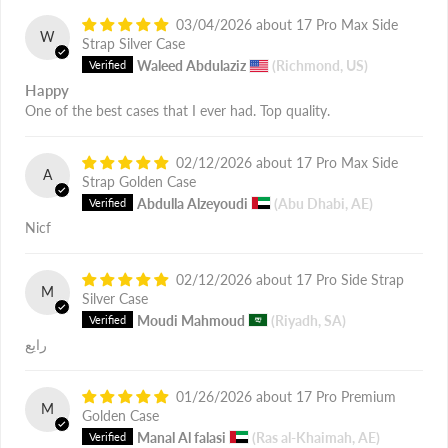
03/04/2026
17 Pro Max Side
W
Strap Silver Case
Waleed Abdulaziz
(Richmond, US)
Happy
One of the best cases that I ever had. Top quality.
02/12/2026
17 Pro Max Side
A
Strap Golden Case
Abdulla Alzeyoudi
(Abu Dhabi, AE)
Nicf
02/12/2026
17 Pro Side Strap
M
Silver Case
Moudi Mahmoud
(Riyadh, SA)
رايع
01/26/2026
17 Pro Premium
M
Golden Case
Manal Al falasi
(Ras al-Khaimah, AE)