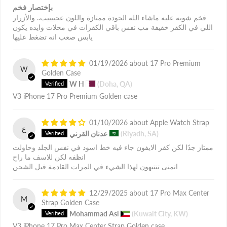
بإختصار فخم
فخم شويه عليه ماشاء الله الجودة ممتازة واللون عجييييب.. والأزرار
اللي في الكفر خفيفة مب نفس باقي الكفرات في محلات وايده يكون
يابس صعب انه تضغط عليها
01/19/2026
17 Pro Premium
W
Golden Case
W H
(Doha, QA)
V3 iPhone 17 Pro Premium Golden case
01/10/2026
Apple Watch Strap
ع
(Riyadh, SA)
عدنان القرني
ممتاز جدًا لكن كفر الايفون جاء فيه خط اسود في نفس الجلد وحاولت
انظفه لكن للاسف ما راح
اتمنى تنتبهون لهذا الشيء في المرات القادمة قبل الشحن
12/29/2025
17 Pro Max Center
M
Strap Golden Case
Mohammad Asl
(Kuwait City, KW)
V3 iPhone 17 Pro Max Center Strap Golden case