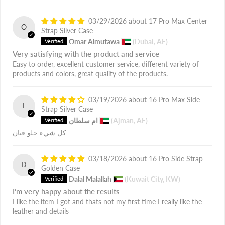
03/29/2026
17 Pro Max Center
O
Strap Silver Case
Omar Almutawa
(Dubai, AE)
Very satisfying with the product and service
Easy to order, excellent customer service, different variety of
products and colors, great quality of the products.
03/19/2026
16 Pro Max Side
ا
Strap Silver Case
(Ajman, AE)
ام سلطان
كل شيء حلو فنان
03/18/2026
16 Pro Side Strap
D
Golden Case
Dalal Malallah
(Kuwait City, KW)
I’m very happy about the results
I like the item I got and thats not my first time I really like the
leather and details