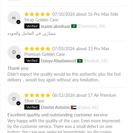
07/10/2026
16 Pro Max Side
m
Strap Golden Case
mazen aboshaar
(Dammam, SA)
ممتازين في التعامل والجوده
07/03/2026
13 Pro Max
D
Premium Golden Case
Danya Abudawood
(Makkah, SA)
Thank you
Didn't expect the quality would be this authentic plus the fast
delivery .. would buy again without any hesitation..
06/12/2026
17 Air Premium
D
Silver Case
Dimitri Antoine
(Dubai, AE)
Excellent quality and outstanding customer service
Very happy with the quality of the case. Even more impressed
by the customer service. There was a small defect on one
button, the case was replaced immediately, no discussion