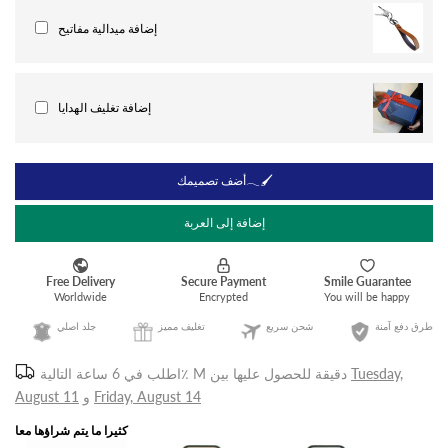
إضافة ميدالية مفاتيح
إضافة تغليف الهدايا
أضف تصميمك𓂃🖌
إضافة إلى العربة
طرق دفع آمنة
شحن سريع
تغليف مميز
جلد اصلي
Tuesday,
للحصول عليها بين
6 ساعة التالية٪ M دقيقة
اطلب في
Friday, August 14
و
August 11
كثيرا ما يتم شراؤها معا