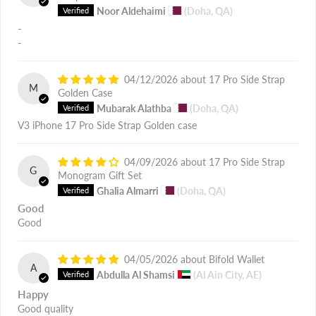
Noor Aldehaimi
(Doha, QA)
-
-
04/12/2026
17 Pro Side Strap
M
Golden Case
Mubarak Alathba
(Doha, QA)
V3 iPhone 17 Pro Side Strap Golden case
04/09/2026
17 Pro Side Strap
G
Monogram Gift Set
Ghalia Almarri
(Doha, QA)
Good
Good
04/05/2026
Bifold Wallet
A
Abdulla Al Shamsi
(Al Ain City, AE)
Happy
Good quality