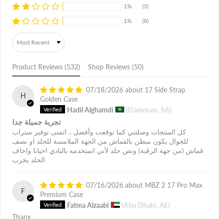
1%
(3)
1%
(8)
Sort by
Product Reviews (
532
)
Shop Reviews (
50
)
07/18/2026
17 Side Strap
H
Golden Case
Hadil Alghamdi
(Dammam, SA)
تجربة جميلة جدا
كل المنتجات وصلتني كما توقعت وأفضل .. اتمنى توفير ستراب
للجوال يكون مبطن بالقماش من الجهة الملامسة للجلد او نصف
قماش (من جهة الرقبة) ونص جلد لأني استخدمه بالنادي احيانا واخاف
الجلد يخرب
07/16/2026
MBZ 2 17 Pro Max
F
Premium Case
Fatma Alzaabi
(Abu Dhabi, AE)
Thanx