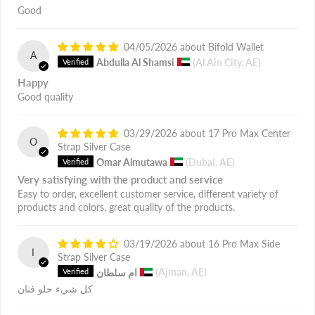
Good
04/05/2026
Bifold Wallet
A
Abdulla Al Shamsi
(Al Ain City, AE)
Happy
Good quality
03/29/2026
17 Pro Max Center
O
Strap Silver Case
Omar Almutawa
(Dubai, AE)
Very satisfying with the product and service
Easy to order, excellent customer service, different variety of
products and colors, great quality of the products.
03/19/2026
16 Pro Max Side
ا
Strap Silver Case
(Ajman, AE)
ام سلطان
كل شيء حلو فنان