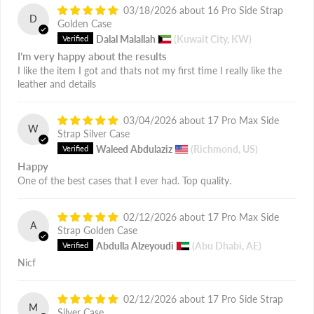
03/18/2026
16 Pro Side Strap
D
Golden Case
Dalal Malallah
(Kuwait City, KW)
I’m very happy about the results
I like the item I got and thats not my first time I really like the
leather and details
03/04/2026
17 Pro Max Side
W
Strap Silver Case
Waleed Abdulaziz
(Richmond, US)
Happy
One of the best cases that I ever had. Top quality.
02/12/2026
17 Pro Max Side
A
Strap Golden Case
Abdulla Alzeyoudi
(Abu Dhabi, AE)
Nicf
02/12/2026
17 Pro Side Strap
M
Silver Case