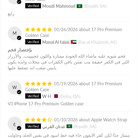
Moudi Mahmoud
(Riyadh, SA)
رايع
01/26/2026
17 Pro Premium
M
Golden Case
Manal Al falasi
(Ras al-Khaimah, AE)
بإختصار فخم
فخم شويه عليه ماشاء الله الجودة ممتازة واللون عجييييب.. والأزرار
اللي في الكفر خفيفة مب نفس باقي الكفرات في محلات وايده يكون
يابس صعب انه تضغط عليها
01/19/2026
17 Pro Premium
W
Golden Case
W H
(Doha, QA)
V3 iPhone 17 Pro Premium Golden case
01/10/2026
Apple Watch Strap
ع
(Riyadh, SA)
عدنان القرني
ممتاز جدًا لكن كفر الايفون جاء فيه خط اسود في نفس الجلد وحاولت