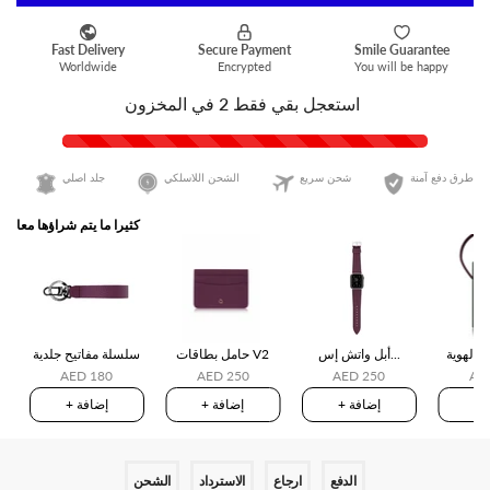
استعجل بقي فقط
2
في المخزون
طرق دفع آمنة
شحن سريع
الشحن اللاسلكي
جلد اصلي
كثيرا ما يتم شراؤها معا
 الهوية
أبل واتش إس...
حامل بطاقات V2
سلسلة مفاتيح جلدية
AED 180
AED 250
AED 250
AE
ة
+ إضافة
+ إضافة
+ إضافة
الدفع
ارجاع
الاسترداد
الشحن