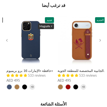
قد ترغب أيضا
الجديد
جديد
ماغسي
Magsafe ⚡️
حقيبة «قطر 17» ذات الأشرطة الجانبية المخصصة للمنطقة الجوية
حافظة «الإمارات 16 برو بريميوم»
حافظة "أبو ظبي 17 برو بري
533 reviews
533 reviews
AED 495
AED 495
الأسئلة الشائعة