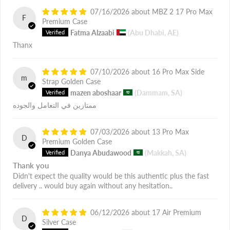
07/16/2026
MBZ 2 17 Pro Max
F
Premium Case
Fatma Alzaabi
(Abu Dhabi, AE)
Thanx
07/10/2026
16 Pro Max Side
m
Strap Golden Case
mazen aboshaar
(Dammam, SA)
ممتازين في التعامل والجوده
07/03/2026
13 Pro Max
D
Premium Golden Case
Danya Abudawood
(Makkah, SA)
Thank you
Didn't expect the quality would be this authentic plus the fast
delivery .. would buy again without any hesitation..
06/12/2026
17 Air Premium
D
Silver Case