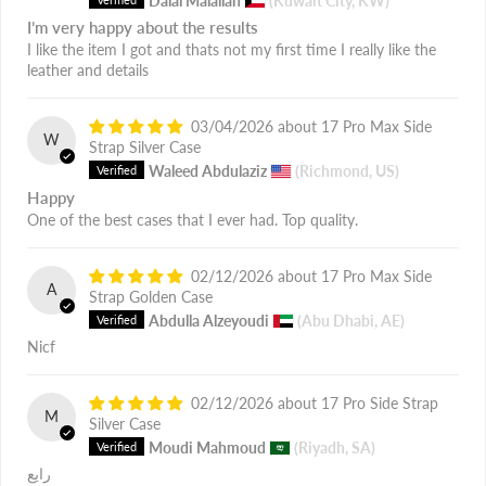
Dalal Malallah
(Kuwait City, KW)
I’m very happy about the results
I like the item I got and thats not my first time I really like the
leather and details
03/04/2026
17 Pro Max Side
W
Strap Silver Case
Waleed Abdulaziz
(Richmond, US)
Happy
One of the best cases that I ever had. Top quality.
02/12/2026
17 Pro Max Side
A
Strap Golden Case
Abdulla Alzeyoudi
(Abu Dhabi, AE)
Nicf
02/12/2026
17 Pro Side Strap
M
Silver Case
Moudi Mahmoud
(Riyadh, SA)
رايع