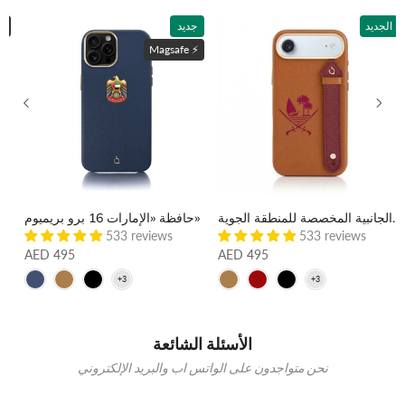
الجديد
جديد
ماغسي
Magsafe ⚡️
حقيبة «قطر 17» ذات الأشرطة الجانبية المخصصة للمنطقة الجوية
حافظة «الإمارات 16 برو بريميوم»
حافظة "أبو ظبي 17 برو بري
533 reviews
533 reviews
AED 495
AED 495
الأسئلة الشائعة
نحن متواجدون على الواتس اب والبريد الإلكتروني