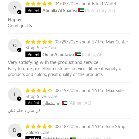
04/05/2026
Bifold Wallet
A
Abdulla Al Shamsi
(Al Ain City, AE)
Happy
Good quality
03/29/2026
17 Pro Max Center
O
Strap Silver Case
Omar Almutawa
(Dubai, AE)
Very satisfying with the product and service
Easy to order, excellent customer service, different variety of
products and colors, great quality of the products.
03/19/2026
16 Pro Max Side
ا
Strap Silver Case
(Ajman, AE)
ام سلطان
كل شيء حلو فنان
03/18/2026
16 Pro Side Strap
D
Golden Case