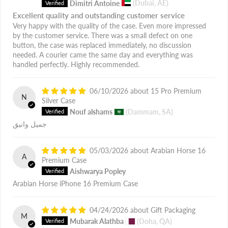
Dimitri Antoine
(Dubai, AE)
Excellent quality and outstanding customer service
Very happy with the quality of the case. Even more impressed
by the customer service. There was a small defect on one
button, the case was replaced immediately, no discussion
needed. A courier came the same day and everything was
handled perfectly. Highly recommended.
06/10/2026
15 Pro Premium
N
Silver Case
Nouf alshams
(Dammam, SA)
جميل وانيق
05/03/2026
Arabian Horse 16
A
Premium Case
Aishwarya Popley
Arabian Horse iPhone 16 Premium Case
04/24/2026
Gift Packaging
M
Mubarak Alathba
(Doha, QA)