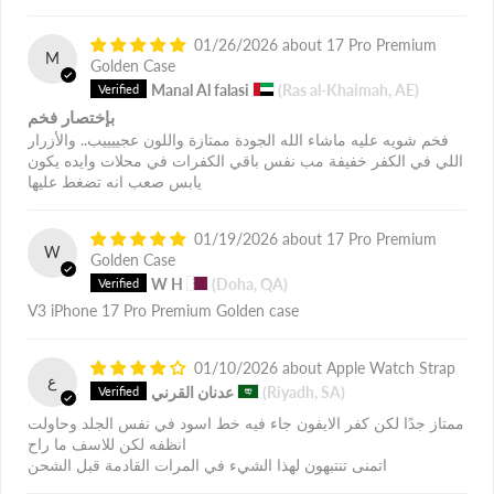
01/26/2026
17 Pro Premium
M
Golden Case
Manal Al falasi
(Ras al-Khaimah, AE)
بإختصار فخم
فخم شويه عليه ماشاء الله الجودة ممتازة واللون عجييييب.. والأزرار
اللي في الكفر خفيفة مب نفس باقي الكفرات في محلات وايده يكون
يابس صعب انه تضغط عليها
01/19/2026
17 Pro Premium
W
Golden Case
W H
(Doha, QA)
V3 iPhone 17 Pro Premium Golden case
01/10/2026
Apple Watch Strap
ع
(Riyadh, SA)
عدنان القرني
ممتاز جدًا لكن كفر الايفون جاء فيه خط اسود في نفس الجلد وحاولت
انظفه لكن للاسف ما راح
اتمنى تنتبهون لهذا الشيء في المرات القادمة قبل الشحن