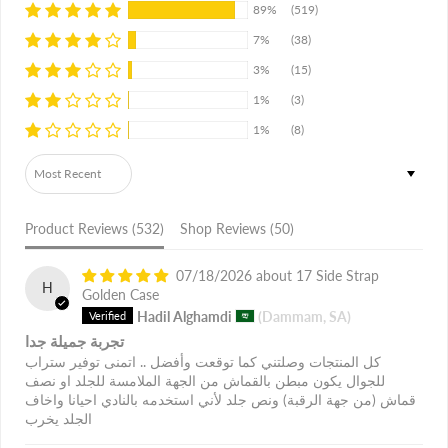
89%
(519)
7%
(38)
3%
(15)
1%
(3)
1%
(8)
Sort by
Product Reviews (
532
)
Shop Reviews (
50
)
07/18/2026
17 Side Strap
H
Golden Case
Hadil Alghamdi
(Dammam, SA)
تجربة جميلة جدا
كل المنتجات وصلتني كما توقعت وأفضل .. اتمنى توفير ستراب
للجوال يكون مبطن بالقماش من الجهة الملامسة للجلد او نصف
قماش (من جهة الرقبة) ونص جلد لأني استخدمه بالنادي احيانا واخاف
الجلد يخرب