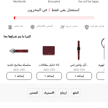
استعجل بقي فقط
2
في المخزون
طرق دفع آمنة
شحن سريع
الشحن اللاسلكي
جلد اصلي
كثيرا ما يتم شراؤها معا
 الهوية
أبل واتش إس...
حامل بطاقات V2
سلسلة مفاتيح جلدية
AED 180
AED 250
AED 250
AE
ة
+ إضافة
+ إضافة
+ إضافة
الدفع
ارجاع
الاسترداد
الشحن