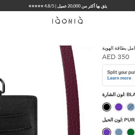
🌍
توصيل إلى جميع أنحاء العالم 🇦🇪🇸🇦🇰🇼🇶🇦
مل بطاقة الهوية
AED 350
BL
لون الشارة:
PUR
لون الحبل: