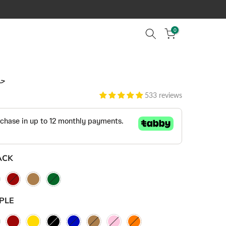
0
حا
533 reviews
ACK
PLE