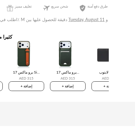
طرق دفع آمنة
شحن سريع
تغليف مميز
و
Tuesday, August 11
للحصول عليها بين
0 ساعة التالية٪ M دقيقة
اطلب في
كثيرا م
حافظة لابتوب
17 برو ماكس...
17 برو ماكس Si...
AED 315
AED 315
AED 750
+ إضافة
+ إضافة
+ إضافة