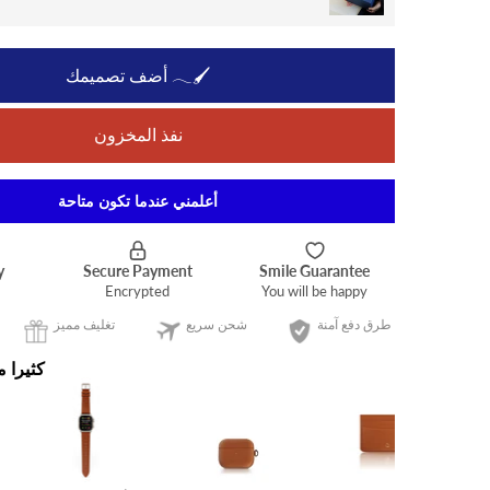
أضف تصميمك 𓂃🖌
نفذ المخزون
أعلمني عندما تكون متاحة
طرق دفع آمنة
شحن سريع
تغليف مميز
كثيرا م