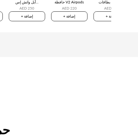
حامل بطاقات V2
حافظة V2 Airpods
أبل واتش إس...
AED 250
AED 220
AED 250
+ إضافة
+ إضافة
+ إضافة
حم