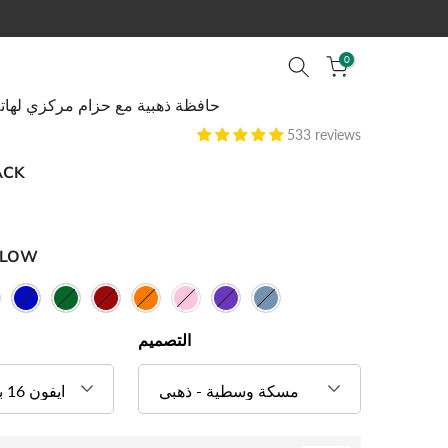
0
حافظة ذهبية مع حزام مركزي لهاتف 16 برو م
533 reviews
ACK
LLOW
التصميم