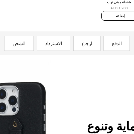
شنطة ميني توت
AED 1,200
+ إضافة
الدفع
ارجاع
الاسترداد
الشحن
اية وتنوع