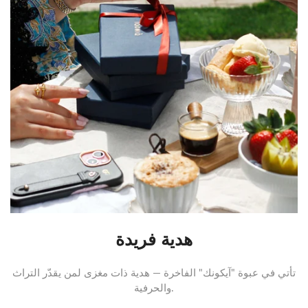
هدية فريدة
تأتي في عبوة "آيكونك" الفاخرة — هدية ذات مغزى لمن يقدّر التراث
والحرفية.