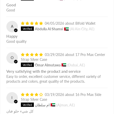
Good
Good
04/05/2026
Bifold Wallet
A
Abdulla Al Shamsi
(Al Ain City, AE)
Happy
Good quality
03/29/2026
17 Pro Max Center
O
Strap Silver Case
Omar Almutawa
(Dubai, AE)
Very satisfying with the product and service
Easy to order, excellent customer service, different variety of
products and colors, great quality of the products.
03/19/2026
16 Pro Max Side
ا
Strap Silver Case
(Ajman, AE)
ام سلطان
كل شيء حلو فنان