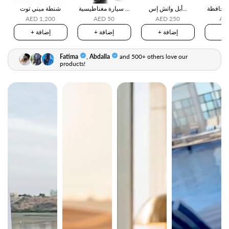
V2
أبل واتش إس...
سيارة مغناطيسية ...
شنطة ميني توت
AED 1,200
AED 50
AED 250
AE
ة
+ إضافة
+ إضافة
+ إضافة