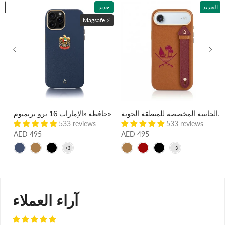
الجديد
جديد
ماغسي
Magsafe ⚡️
حقيبة «قطر 17» ذات الأشرطة الجانبية المخصصة للمنطقة الجوية
حافظة «الإمارات 16 برو بريميوم»
حافظة "أبو ظبي 17 برو بري
533 reviews
533 reviews
AED 495
AED 495
آراء العملاء