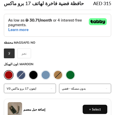
حافظة فضية فاخرة لهاتف 17 برو ماكس
AED 315
NO
محفظة MAGSAFE:
نعم
لا
MAROON
لون الهيكل:
إضافة حبل معصم