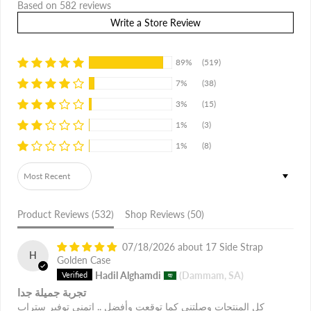
Based on 582 reviews
Write a Store Review
89%
(519)
7%
(38)
3%
(15)
1%
(3)
1%
(8)
Sort by
Product Reviews (
532
)
Shop Reviews (
50
)
07/18/2026
17 Side Strap
H
Golden Case
Hadil Alghamdi
(Dammam, SA)
تجربة جميلة جدا
كل المنتجات وصلتني كما توقعت وأفضل .. اتمنى توفير ستراب