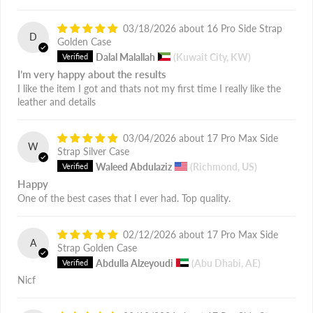
03/18/2026
16 Pro Side Strap
D
Golden Case
Dalal Malallah
(Kuwait City, KW)
I’m very happy about the results
I like the item I got and thats not my first time I really like the
leather and details
03/04/2026
17 Pro Max Side
W
Strap Silver Case
Waleed Abdulaziz
(Richmond, US)
Happy
One of the best cases that I ever had. Top quality.
02/12/2026
17 Pro Max Side
A
Strap Golden Case
Abdulla Alzeyoudi
(Abu Dhabi, AE)
Nicf