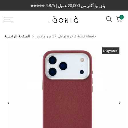
التخطي
⭐⭐⭐⭐⭐ 4.8/5 | يثق بها أكثر من 20,000 عميل
إلى
المحتوى
0
حافظة فضية فاخرة لهاتف 17 برو ماكس
الصفحة الرئيسية
Magsafe⚡