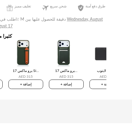
طرق دفع آمنة
شحن سريع
تغليف مميز
Wednesday, August
للحصول عليها بين
3 ساعة التالية٪ M دقيقة
اطلب في
gust 17
كثيرا م
حافظة لابتوب
17 برو ماكس...
17 برو ماكس Si...
AED 315
AED 315
AED 750
+ إضافة
+ إضافة
+ إضافة