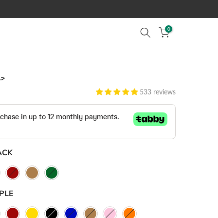
0
حا
533 reviews
ACK
PLE