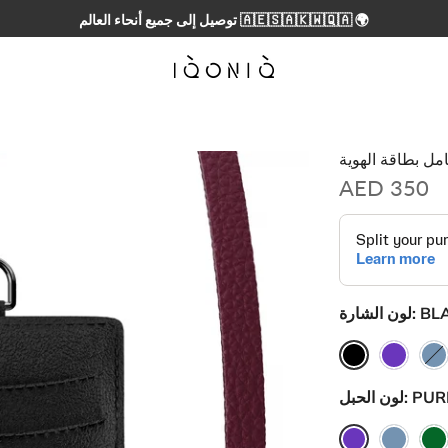
تخصيص غير محدود ✍🏼
مل بطاقة الهوية
AED 350
BL
لون الشارة:
PUR
لون الحبل: