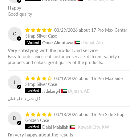
Happy
Good quality
03/29/2026
17 Pro Max Center
O
Strap Silver Case
Omar Almutawa
(Dubai, AE)
Very satisfying with the product and service
Easy to order, excellent customer service, different variety of
products and colors, great quality of the products.
03/19/2026
16 Pro Max Side
ا
Strap Silver Case
(Ajman, AE)
ام سلطان
كل شيء حلو فنان
03/18/2026
16 Pro Side Strap
D
Golden Case
Dalal Malallah
(Kuwait City, KW)
I’m very happy about the results