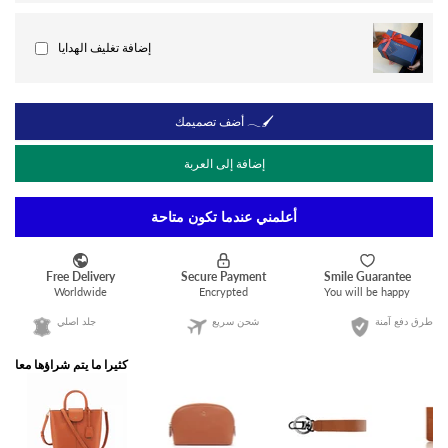
إضافة تغليف الهدايا
أضف تصميمك 𓂃🖌
إضافة إلى العربة
أعلمني عندما تكون متاحة
طرق دفع آمنة
شحن سريع
جلد اصلي
كثيرا ما يتم شراؤها معا