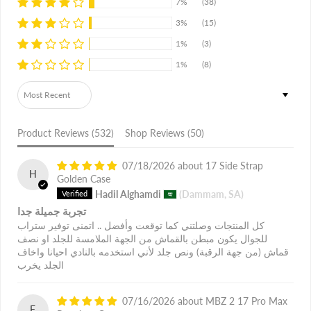
7%
(38)
3%
(15)
1%
(3)
1%
(8)
Sort by
Product Reviews (
532
)
Shop Reviews (
50
)
07/18/2026
17 Side Strap
H
Golden Case
Hadil Alghamdi
(Dammam, SA)
تجربة جميلة جدا
كل المنتجات وصلتني كما توقعت وأفضل .. اتمنى توفير ستراب
للجوال يكون مبطن بالقماش من الجهة الملامسة للجلد او نصف
قماش (من جهة الرقبة) ونص جلد لأني استخدمه بالنادي احيانا واخاف
الجلد يخرب
07/16/2026
MBZ 2 17 Pro Max
F