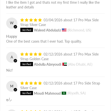
I like the item I got and thats not my first time I really like the
leather and details
03/04/2026
17 Pro Max Side
W
Strap Silver Case
Waleed Abdulaziz
(Richmond, US)
Happy
One of the best cases that I ever had. Top quality.
02/12/2026
17 Pro Max Side
A
Strap Golden Case
Abdulla Alzeyoudi
(Abu Dhabi, AE)
Nicf
02/12/2026
17 Pro Side Strap
M
Silver Case
Moudi Mahmoud
(Riyadh, SA)
رايع