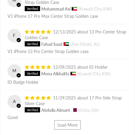
M
Strap Golden Case
Mohammad Asl
(Kuwait City, KW)
V3 iPhone 17 Pro Max Center Strap Golden case
12/13/2025
13 Pro Center Strap
F
Golden Case
Fahad Saad
(Abu Dhabi, AE)
V1 iPhone 13 Pro Center Strap Golden case
12/09/2025
ID Holder
M
Mona Alkhalifa
(Kuwait City, KW)
ID Badge Holder
11/29/2025
17 Pro Side Strap
A
Silver Case
Abdulla Almarri
(Doha, QA)
Good
Load More