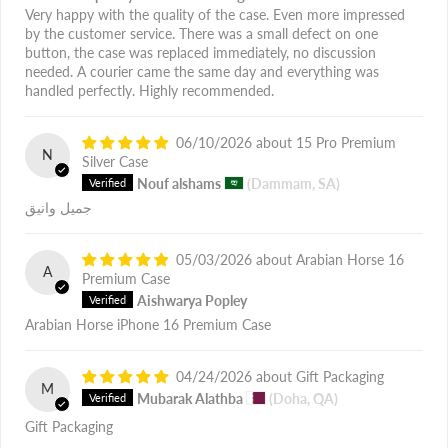
Very happy with the quality of the case. Even more impressed
by the customer service. There was a small defect on one
button, the case was replaced immediately, no discussion
needed. A courier came the same day and everything was
handled perfectly. Highly recommended.
06/10/2026
15 Pro Premium
N
Silver Case
Nouf alshams
(Dammam, SA)
جميل وانيق
05/03/2026
Arabian Horse 16
A
Premium Case
Aishwarya Popley
Arabian Horse iPhone 16 Premium Case
04/24/2026
Gift Packaging
M
Mubarak Alathba
(Doha, QA)
Gift Packaging