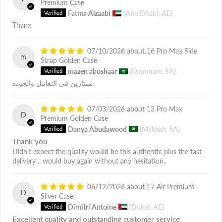
Premium Case
Fatma Alzaabi
(Abu Dhabi, AE)
Thanx
07/10/2026
16 Pro Max Side
m
Strap Golden Case
mazen aboshaar
(Dammam, SA)
ممتازين في التعامل والجوده
07/03/2026
13 Pro Max
D
Premium Golden Case
Danya Abudawood
(Makkah, SA)
Thank you
Didn't expect the quality would be this authentic plus the fast
delivery .. would buy again without any hesitation..
06/12/2026
17 Air Premium
D
Silver Case
Dimitri Antoine
(Dubai, AE)
Excellent quality and outstanding customer service