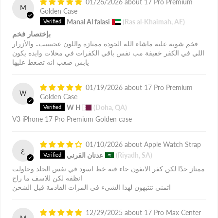
01/26/2026
17 Pro Premium
M
Golden Case
Manal Al falasi
(Ras al-Khaimah, AE)
بإختصار فخم
فخم شويه عليه ماشاء الله الجودة ممتازة واللون عجييييب.. والأزرار
اللي في الكفر خفيفة مب نفس باقي الكفرات في محلات وايده يكون
يابس صعب انه تضغط عليها
01/19/2026
17 Pro Premium
W
Golden Case
W H
(Doha, QA)
V3 iPhone 17 Pro Premium Golden case
01/10/2026
Apple Watch Strap
ع
(Riyadh, SA)
عدنان القرني
ممتاز جدًا لكن كفر الايفون جاء فيه خط اسود في نفس الجلد وحاولت
انظفه لكن للاسف ما راح
اتمنى تنتبهون لهذا الشيء في المرات القادمة قبل الشحن
12/29/2025
17 Pro Max Center