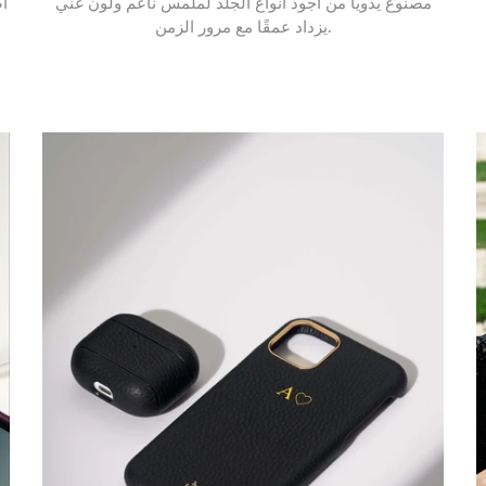
مصنوع يدويًّا من أجود أنواع الجلد لملمس ناعم ولون غني
أ
يزداد عمقًا مع مرور الزمن.