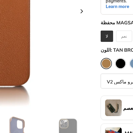
 MAGSAFE:
نعم
لا
TAN B
اللون:
عصم
MAK