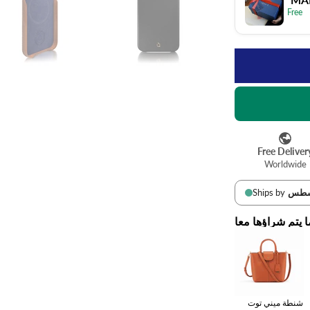
ا يتم شراؤها معا
شنطة ميني توت