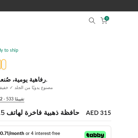
0
رفاهية يومية، صُنعت خصيصًا لك.
✓ مصنوع يدويًا من الجلد ✓ خف
· 533 تقييمًا
82
حافظة ذهبية فاخرة لهاتف 15 برو ماكس
AED 315